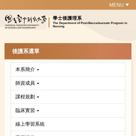
跳
MENU
到
學士後護理系
主
The Department of Post-Baccalaureate Program in
要
Nursing
內
容
區
後護系選單
本系簡介
師資成員
課程規劃
臨床實習
線上學習系統